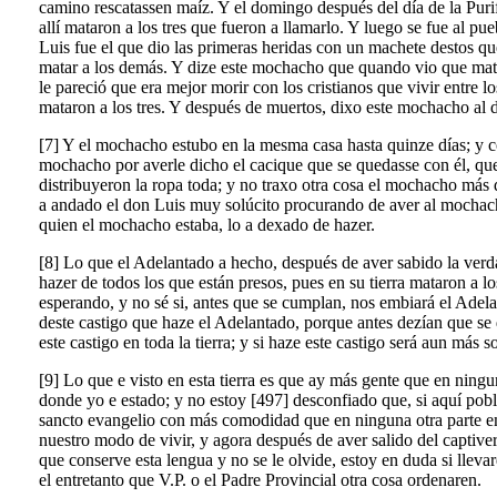
camino rescatassen maíz. Y el domingo después del día de la Purifi
allí mataron a los tres que fueron a llamarlo. Y luego se fue al 
Luis fue el que dio las primeras heridas con un machete destos q
matar a los demás. Y dize este mochacho que quando vio que mataba
le pareció que era mejor morir con los cristianos que vivir entre 
mataron a los tres. Y después de muertos, dixo este mochacho al d
[7] Y el mochacho estubo en la mesma casa hasta quinze días; y co
mochacho por averle dicho el cacique que se quedasse con él, que é
distribuyeron la ropa toda; y no traxo otra cosa el mochacho más d
a andado el don Luis muy solúcito procurando de aver al mochacho
quien el mochacho estaba, lo a dexado de hazer.
[8] Lo que el Adelantado a hecho, después de aver sabido la verdad
hazer de todos los que están presos, pues en su tierra mataron a lo
esperando, y no sé si, antes que se cumplan, nos embiará el Adela
deste castigo que haze el Adelantado, porque antes dezían que se 
este castigo en toda la tierra; y si haze este castigo será aun más 
[9] Lo que e visto en esta tierra es que ay más gente que en ningu
donde yo e estado; y no estoy [497] desconfiado que, si aquí pobl
sancto evangelio con más comodidad que en ninguna otra parte em
nuestro modo de vivir, y agora después de aver salido del captiver
que conserve esta lengua y no se le olvide, estoy en duda si lleva
el entretanto que V.P. o el Padre Provincial otra cosa ordenaren.