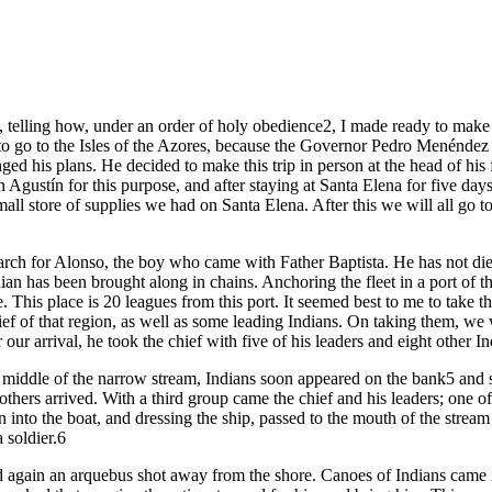
a, telling how, under an order of holy obedience2, I made ready to make
d to go to the Isles of the Azores, because the Governor Pedro Menéndez 
ed his plans. He decided to make this trip in person at the head of his f
n Agustín for this purpose, and after staying at Santa Elena for five da
all store of supplies we had on Santa Elena. After this we will all go t
arch for Alonso, the boy who came with Father Baptista. He has not die
dian has been brought along in chains. Anchoring the fleet in a port of 
This place is 20 leagues from this port. It seemed best to me to take
ief of that region, as well as some leading Indians. On taking them, we
our arrival, he took the chief with five of his leaders and eight other In
 middle of the narrow stream, Indians soon appeared on the bank5 and s
hers arrived. With a third group came the chief and his leaders; one of 
nto the boat, and dressing the ship, passed to the mouth of the stream
 soldier.6
 again an arquebus shot away from the shore. Canoes of Indians came in