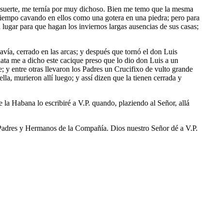
la suerte, me ternía por muy dichoso. Bien me temo que la mesma
e tiempo cavando en ellos como una gotera en una piedra; pero para
 lugar para que hagan los inviernos largas ausencias de sus casas;
vía, cerrado en las arcas; y después que tornó el don Luis
lata me a dicho este cacique preso que lo dio don Luis a un
e; y entre otras llevaron los Padres un Crucifixo de vulto grande
la, murieron allí luego; y assí dizen que la tienen cerrada y
 la Habana lo escribiré a V.P. quando, plaziendo al Señor, allá
s Padres y Hermanos de la Compañía. Dios nuestro Señor dé a V.P.