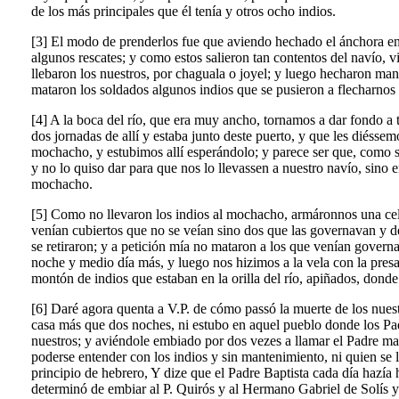
de los más principales que él tenía y otros ocho indios.
[3] El modo de prenderlos fue que aviendo hechado el ánchora en m
algunos rescates; y como estos salieron tan contentos del navío, vi
llebaron los nuestros, por chaguala o joyel; y luego hecharon mano
mataron los soldados algunos indios que se pusieron a flecharnos 
[4] A la boca del río, que era muy ancho, tornamos a dar fondo a t
dos jornadas de allí y estaba junto deste puerto, y que les diéssem
mochacho, y estubimos allí esperándolo; y parece ser que, como sup
y no lo quiso dar para que nos lo llevassen a nuestro navío, sino
mochacho.
[5] Como no llevaron los indios al mochacho, armáronnos una cela
venían cubiertos que no se veían sino dos que las governavan y dez
se retiraron; y a petición mía no mataron a los que venían gover
noche y medio día más, y luego nos hizimos a la vela con la presa
montón de indios que estaban en la orilla del río, apiñados, donde
[6] Daré agora quenta a V.P. de cómo passó la muerte de los nues
casa más que dos noches, ni estubo en aquel pueblo donde los Pad
nuestros; y aviéndole embiado por dos vezes a llamar el Padre ma
poderse entender con los indios y sin mantenimiento, ni quien se 
principio de hebrero, Y dize que el Padre Baptista cada día hazí
determinó de embiar al P. Quirós y al Hermano Gabriel de Solís y