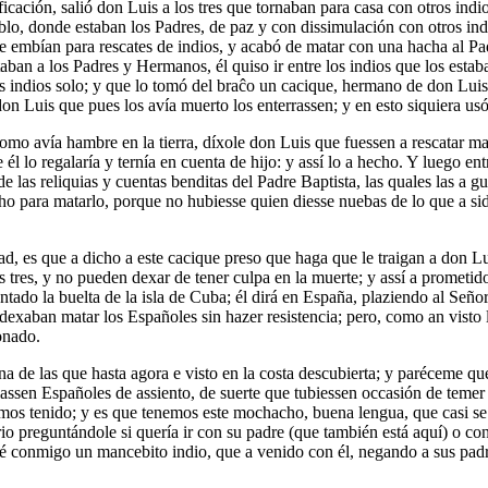
cación, salió don Luis a los tres que tornaban para casa con otros indi
pueblo, donde estaban los Padres, de paz y con dissimulación con otros
ue embían para rescates de indios, y acabó de matar con una hacha al Pa
n a los Padres y Hermanos, él quiso ir entre los indios que los estaba
los indios solo; y que lo tomó del braĉo un cacique, hermano de don Luis
on Luis que pues los avía muerto los enterrassen; y en esto siquiera usó
mo avía hambre en la tierra, díxole don Luis que fuessen a rescatar maí
l lo regalaría y ternía en cuenta de hijo: y assí lo a hecho. Y luego en
e las reliquias y cuentas benditas del Padre Baptista, las quales las a 
 para matarlo, porque no hubiesse quien diesse nuebas de lo que a sido
, es que a dicho a este cacique preso que haga que le traigan a don Lui
s tres, y no pueden dexar de tener culpa en la muerte; y assí a prometid
ntado la buelta de la isla de Cuba; él dirá en España, plaziendo al Señ
dexaban matar los Españoles sin hazer resistencia; pero, como an visto
sonado.
na de las que hasta agora e visto en la costa descubierta; y paréceme qu
assen Españoles de assiento, de suerte que tubiessen occasión de temer 
os tenido; y es que tenemos este mochacho, buena lengua, que casi se 
io preguntándole si quería ir con su padre (que también está aquí) o co
ré conmigo un mancebito indio, que a venido con él, negando a sus padre