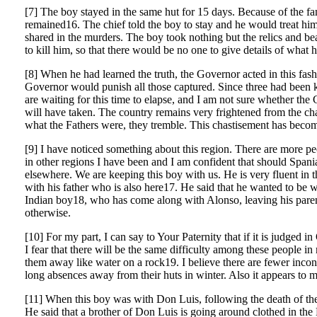
[7] The boy stayed in the same hut for 15 days. Because of the fa
remained16. The chief told the boy to stay and he would treat him
shared in the murders. The boy took nothing but the relics and be
to kill him, so that there would be no one to give details of what
[8] When he had learned the truth, the Governor acted in this fash
Governor would punish all those captured. Since three had been ki
are waiting for this time to elapse, and I am not sure whether the
will have taken. The country remains very frightened from the cha
what the Fathers were, they tremble. This chastisement has become 
[9] I have noticed something about this region. There are more peo
in other regions I have been and I am confident that should Spani
elsewhere. We are keeping this boy with us. He is very fluent in 
with his father who is also here17. He said that he wanted to be w
Indian boy18, who has come along with Alonso, leaving his parent
otherwise.
[10] For my part, I can say to Your Paternity that if it is judged i
I fear that there will be the same difficulty among these people i
them away like water on a rock19. I believe there are fewer inconv
long absences away from their huts in winter. Also it appears to m
[11] When this boy was with Don Luis, following the death of the 
He said that a brother of Don Luis is going around clothed in the 