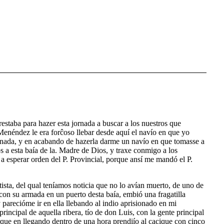
estaba para hazer esta jornada a buscar a los nuestros que
o Menéndez le era forĉoso llebar desde aquí el navío en que yo
rnada, y en acabando de hazerla darme un navío en que tomasse a
s a esta baía de la. Madre de Dios, y traxe conmigo a los
a esperar orden del P. Provincial, porque ansí me mandó el P.
sta, del qual teníamos noticia que no lo avían muerto, de uno de
con su armada en un puerto desta baía, embió una fragatilla
 parecióme ir en ella llebando al indio aprisionado en mi
incipal de aquella ribera, tío de don Luis, con la gente principal
orque en llegando dentro de una hora prendiío al cacique con cinco