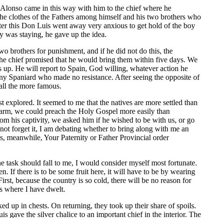
. Alonso came in this way with him to the chief where he
 the clothes of the Fathers among himself and his two brothers who
fter this Don Luis went away very anxious to get hold of the boy
oy was staying, he gave up the idea.
wo brothers for punishment, and if he did not do this, the
 The chief promised that he would bring them within five days. We
is up. He will report to Spain, God willing, whatever action he
 any Spaniard who made no resistance. After seeing the opposite of
 all the more famous.
t explored. It seemed to me that the natives are more settled than
n harm, we could preach the Holy Gospel more easily than
om his captivity, we asked him if he wished to be with us, or go
 not forget it, I am debating whether to bring along with me an
s, meanwhile, Your Paternity or Father Provincial order
the task should fall to me, I would consider myself most fortunate.
 If there is to be some fruit here, it will have to be by wearing
rst, because the country is so cold, there will be no reason for
rs where I have dwelt.
d up in chests. On returning, they took up their share of spoils.
 gave the silver chalice to an important chief in the interior. The