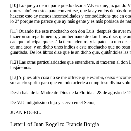
[10] Lo que yo de mi parte puedo dezir a V.P. es que, juzgando V
dureza abrá en estos para convertirse, que la ay en los demás don
hazerse esto ay menos incomodidades y contradictions que en otras 
lo 2° porque me parece que ay más gente y es más poblada de natur
[11] Quando fue este mochacho con don Luis, después de aver muer
hizieron su repartimiento; y un hermano de don Luis, dize, que and
cacique principal que está la tierra adentro; y la patena a uno des
en una arca; y an dicho unos indios a este mochacho que no osan lle
guardada. De los libros dize que le an dicho que, quitándoles las 
[12] Las otras particularidades que entendiere, si traxeren al don
llegáremos.
[13] Y pues otra cosa no se me offrece que escribir, cesso encom
su sancto spíritu para que en todo acierte a cumplir su divina volu
Desta baía de la Madre de Dios de la Florida a 28 de agosto de 1
De V.P. indigníssimo hijo y siervo en el Señor,
JUAN ROGEL.
Letter1 of Juan Rogel to Francis Borgia