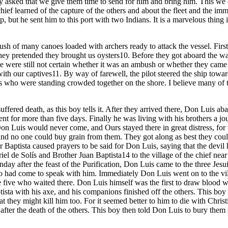
ey asked that we give them time to send for him and bring him. This we 
hief learned of the capture of the others and about the fleet and the imm
ip, but he sent him to this port with two Indians. It is a marvelous thi
ush of many canoes loaded with archers ready to attack the vessel. Firs
they pretended they brought us oysters10. Before they got aboard the 
 we were still not certain whether it was an ambush or whether they ca
 with our captives11. By way of farewell, the pilot steered the ship tow
ans who were standing crowded together on the shore. I believe many of
fered death, as this boy tells it. After they arrived there, Don Luis ab
ment for more than five days. Finally he was living with his brothers a j
on Luis would never come, and Ours stayed there in great distress, f
d no one could buy grain from them. They got along as best they could, 
 Baptista caused prayers to be said for Don Luis, saying that the devil
el de Solís and Brother Juan Baptista14 to the village of the chief n
ay after the feast of the Purification, Don Luis came to the three Jesu
o had come to speak with him. Immediately Don Luis went on to the vil
the five who waited there. Don Luis himself was the first to draw blood 
ptista with his axe, and his companions finished off the others. This bo
t they might kill him too. For it seemed better to him to die with Chris
after the death of the others. This boy then told Don Luis to bury them s