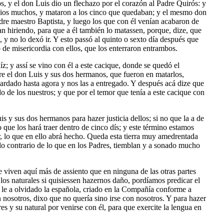
os, y el don Luis dio un flechazo por el corazón al Padre Quirós: y
 indios muchos, y mataron a los cinco que quedaban; y el mesmo don
dre maestro Baptista, y luego los que con él venían acabaron de
n hiriendo, para que a él también lo matassen, porque, dize, que
, y no lo dexó ir. Y esto passó al quinto o sexto día después que
 de misericordia con ellos, que los enterraron entrambos.
z; y assí se vino con él a este cacique, donde se quedó el
tre el don Luis y sus dos hermanos, que fueron en matarlos,
guardado hasta agora y nos las a entregado. Y después acá dize que
 de los nuestros; y que por el temor que tenía a este cacique con
s y sus dos hermanos para hazer justicia dellos; si no que la a de
o que los hará traer dentro de cinco dís; y este término estamos
or, lo que en ello abrá hecho. Queda esta tierra muy amedrentada
 lo contrario de lo que en los Padres, tiemblan y a sonado mucho
e viven aquí más de assiento que en ninguna de las otras partes
los naturales si quisiessen hazernos daño, pordíamos predicar el
le a olvidado la española, criado en la Compañía conforme a
n nosotros, dixo que no quería sino irse con nosotros. Y para hazer
s y su natural por venirse con él, para que exercite la lengua en