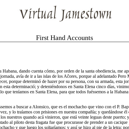
First Hand Accounts
 la Habana, dando cuenta cómo, por orden de la santa obediencia, me apr
a jornada, avía de ir a las islas de los Aĉores, porque al adelantado Per
cer, porque determinó de hazer por su persona, con su armada, esta jo
con esta determinació; y deteniéndonos en Santa Elena cinco días, vinimo
illo que teníamos en Santa Elena, para que todos fuéssemos a la Habana 
ssemos a buscar a Alonsico, que es el mochacho que vino con el P. Bapti
vez, y lo traíamos con prisiones en nuestra compañía; y quedándose él 
os nuestros quando acá vinieron, que está veinte leguas deste puerto; y
do al piloto desta fragata fue que procurasse de prender a un cacique pr
chacho y que luego los soltaríamos: y assí se hizo al pie de la letra; p