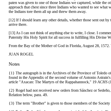
paten was given to one of those Indians we captured, while the ot
approach that chest since three Indians who wanted to see what was
the Indians tore them all up and threw them away.
[12] If I should learn any other details, whether those sent out 
arrive there.
[13] As I can not think of anything else to write, I close. I com
Paternity His Holy Spirit for all success in fulfilling His Divine Wi
From the Bay of the Mother of God in Florida, August 28, 1572. 
JUAN ROGEL
Notes
{1} The autograph is in the Archives of the Province of Toledo of
found in the Appendix of the second volume of Antonio Astrain'
article "Axacan: The Martyrs of the Rappahannock," 19
ACHS
(1
{2} Rogel had not received new orders from Sánchez or Sedeño, so
Relation below, para. 49.
{3} The term "Brother" is given to those members of the Society 