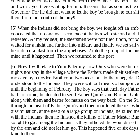
chief who lived two days journey from there8, near this port. Th
and we stayed there waiting for him. It seems that as soon as the c
Governor. For he did not want to let the boy be brought to our sh
there from the mouth of the boy9.
[5] When the Indians did not bring the boy, we fought off an amb
concealed that no one was seen except the two who steered and 
retreated. At my request, the steersmen were not fired upon, for
waited for a night and further into midday and finally we set sail
he ordered a blast from the arquebuses12 into the group of Indi
mine until it happened. Then we returned to this port.
[6] Now I will relate to Your Paternity how Ours who were here suf
nights nor stay in the village where the Fathers made their settle
message by a novice Brother on two occasions to the renegade. D
understood to the Indians. They were without means of support, an
until the beginning of February. The boy says that each day Father
had not come, he decided to send Father Quirós and Brother Gabri
along with them and barter for maize on the way back. On the Sund
through the heart of Father Quirós and then murdered the rest wh
dissimulation, at the head of a large group of Indians, he killed 
with the Indians; then he finished the killing of Father Master Ba
sought to go among the Indians as they inflicted the wounds so tha
by the arm and did not let him go. This happened five or six days 
kind to them.