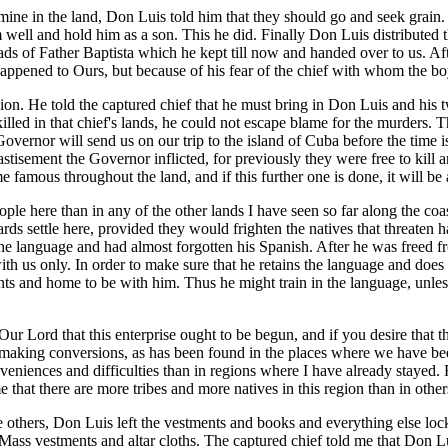
mine in the land, Don Luis told him that they should go and seek grain
 well and hold him as a son. This he did. Finally Don Luis distributed
ads of Father Baptista which he kept till now and handed over to us. A
 happened to Ours, but because of his fear of the chief with whom the b
ion. He told the captured chief that he must bring in Don Luis and his t
lled in that chief's lands, he could not escape blame for the murders.
 Governor will send us on our trip to the island of Cuba before the time 
stisement the Governor inflicted, for previously they were free to kill
famous throughout the land, and if this further one is done, it will be
ple here than in any of the other lands I have seen so far along the coas
ards settle here, provided they would frighten the natives that threate
the language and had almost forgotten his Spanish. After he was freed fr
ith us only. In order to make sure that he retains the language and does
s and home to be with him. Thus he might train in the language, unles
n Our Lord that this enterprise ought to be begun, and if you desire that 
n making conversions, as has been found in the places where we have been.
eniences and difficulties than in regions where I have already stayed. Fi
e that there are more tribes and more natives in this region than in othe
others, Don Luis left the vestments and books and everything else locke
Mass vestments and altar cloths. The captured chief told me that Don Luis