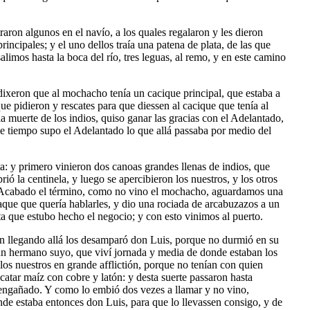
aron algunos en el navío, a los quales regalaron y les dieron
rincipales; y el uno dellos traía una patena de plata, de las que
limos hasta la boca del río, tres leguas, al remo, y en este camino
 dixeron que al mochacho tenía un cacique principal, que estaba a
que pidieron y rescates para que diessen al cacique que tenía al
a muerte de los indios, quiso ganar las gracias con el Adelantado,
eve tiempo supo el Adelantado lo que allá passaba por medio del
a: y primero vinieron dos canoas grandes llenas de indios, que
ó la centinela, y luego se apercibieron los nuestros, y los otros
az. Acabado el término, como no vino el mochacho, aguardamos una
haque que quería hablarles, y dio una rociada de arcabuzazos a un
ta que estubo hecho el negocio; y con esto vinimos al puerto.
en llegando allá los desamparó don Luis, porque no durmió en su
 un hermano suyo, que viví jornada y media de donde estaban los
os nuestros en grande afflictión, porque no tenían con quien
atar maíz con cobre y latón: y desta suerte passaron hasta
y engañado. Y como lo embió dos vezes a llamar y no vino,
de estaba entonces don Luis, para que lo llevassen consigo, y de