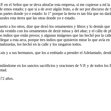
.P. en el Señor que se deva abraĉar esta empresa, si me cupiesse a mí 
de emos estado; y que si a de aver algún fruto, a de ser por discurso d
partes donde yo e estado: lo 1° porque la tierra es tan fría que no dará
ales esta tierra que las otras donde yo e estado.
to a los otros, dize que dexó los ornamentos y libros y lo demás que a
a vestido con los ornamentos de dezir missa y del altar; y el cáliz de p
tos indios que están presos; y algunas imágenes que las hechó por la call
gar a esta arca, porque tres indios que quisieron mirar lo que avía en el
mañzuelas, los hechó en la calle y los rasgaron todos.
 Luis y a sus hermanos, que los a embiado a prender el Adelantado, desde
endándome en los sanctos sacrificios y oraciones de V.P. y de todos lo
ntad.
572 años.