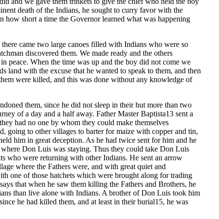
did and we gave them trinkets to give the chief who held the boy
inent death of the Indians, he sought to curry favor with the
ng in how short a time the Governor learned what was happening
t there came two large canoes filled with Indians who were so
watchman discovered them. We made ready and the others
me in peace. When the time was up and the boy did not come we
ards land with the excuse that he wanted to speak to them, and then
 them were killed, and this was done without any knowledge of
andoned them, since he did not sleep in their hut more than two
ourney of a day and a half away. Father Master Baptista13 sent a
or they had no one by whom they could make themselves
going to other villages to barter for maize with copper and tin,
 held him in great deception. As he had twice sent for him and he
ear where Don Luis was staying. Thus they could take Don Luis
its who were returning with other Indians. He sent an arrow
lage where the Fathers were, and with great quiet and
with one of those hatchets which were brought along for trading
y says that when he saw them killing the Fathers and Brothers, he
tians than live alone with Indians. A brother of Don Luis took him
ince he had killed them, and at least in their burial15, he was