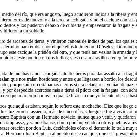
edio del río, que era angosto, luego acudieron indios a la ribera y entr
nieron otros de nuevo; y a la tercera lechigada vino el cacique con sus p
 destos y los pusieron debaxo de cubierta y empavesaron la fragata y sa
y hirieron a un soldado.
iro de arcabuz de tierra, y vinieron canoas de indios de paz, los quales
os término para embiar por él que ellos lo traerían. Dióseles el término 
o este cacique la prisión del otro, y que tenía tan vezina la armada y l
 embiólo a este puerto con dos indios; y es cosa maravillosa en quán br
da de muchas canoas cargadas de flecheros para dar assalto a la fragat
ían que nos traían hostiones; y antes que llegassen a bordo, los descubri
nando, porque aún no estábamos ciertos si era celada o si venían de p
; y por despedida acercóse más a tierra el piloto con la fragata, con ac
 creo que murieron hartos: lo qual se hizo sin que yo lo entendiesse has
tros que aquí estaban, según lo refiere este mochacho. Dize que luego 
res hizieron su assiento, más de cinco días; y luego se fue a vivir con
estro Baptista con un Hermano novicio, nunca quiso venir, y quedaron l
lo comprasse; y vandeábanse, como podían, yendo a otros pueblos a resc
a hazer oración por don Luis, deziéndoles cómo el demonio lo traía mu
 al Hermano Juan Baptista al pueblo deste cacique, que está preso, adon