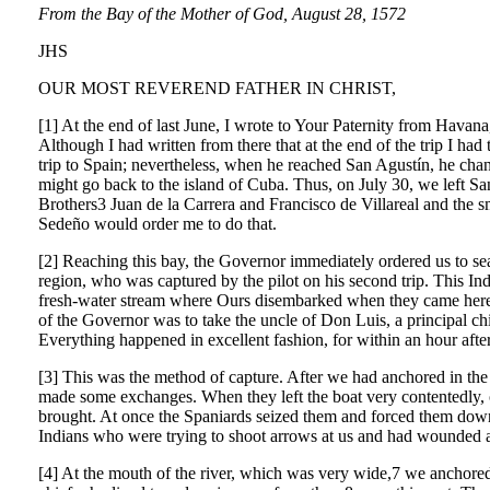
From the Bay of the Mother of God, August 28, 1572
JHS
OUR MOST REVEREND FATHER IN CHRIST,
[1] At the end of last June, I wrote to Your Paternity from Havan
Although I had written from there that at the end of the trip I ha
trip to Spain; nevertheless, when he reached San Agustín, he chang
might go back to the island of Cuba. Thus, on July 30, we left Sa
Brothers3 Juan de la Carrera and Francisco de Villareal and the sm
Sedeño would order me to do that.
[2] Reaching this bay, the Governor immediately ordered us to se
region, who was captured by the pilot on his second trip. This In
fresh-water stream where Ours disembarked when they came here. 
of the Governor was to take the uncle of Don Luis, a principal ch
Everything happened in excellent fashion, for within an hour after 
[3] This was the method of capture. After we had anchored in the
made some exchanges. When they left the boat very contentedly, ot
brought. At once the Spaniards seized them and forced them down i
Indians who were trying to shoot arrows at us and had wounded a
[4] At the mouth of the river, which was very wide,7 we anchored