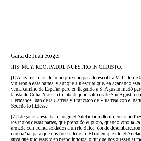
Carta de Juan Rogel
IHS. MUY. RDO. PADRE NUESTRO IN CHRISTO.
[I] A los postreros de junio próximo pasado escribí a V .P. desde
vinieron a esas partes; y aunque allí escribí que, en acabando est
venía camino de España; pero en llegando a S. Agustín mudó pare
la isla de Cuba. Y assí a treinta de julio salimos de San Agustín 
Hermanos Juan de la Carrera y Francisco de Villarreal con el hat
Sedeño lo hiziesse.
[2] Llegados a esta baía, luego el Adelantado dio orden cómo fué
los indios destas partes, que prendióo el piloto, quando vino la 2
a
armada con treinta soldados a un río dulce, donde desembarcaron l
compañía, para que nos fuesse lengua. El orden que dio el Adelanta
suya que pudiesse; y en prendiíndolos, pidir que nos diessen al mo